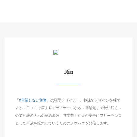
Rin
「
#営業しない集客
」の独学デザイナー。趣味でデザインを独学
する→口コミで広まりデザイナーになる→営業無しで受注続く→
企業や著名人への実績多数 営業苦手な人が安全にフリーランス
として事業を拡大していくためのノウハウを発信します。