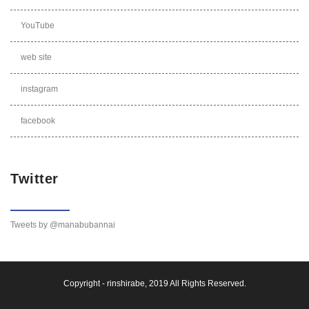
YouTube
web site
instagram
facebook
Twitter
Tweets by @manabubannai
Copyright -
rinshirabe
, 2019 All Rights Reserved.