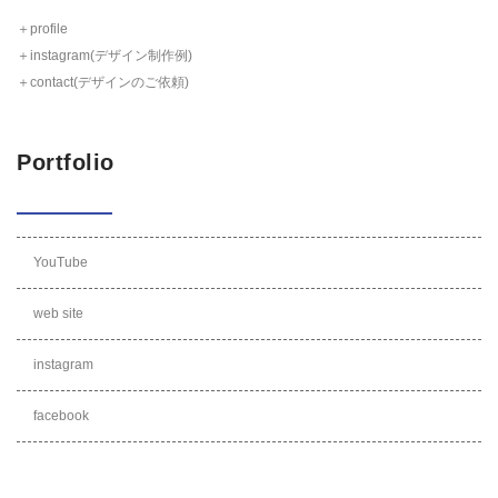
＋profile
＋instagram(デザイン制作例)
＋contact(デザインのご依頼)
Portfolio
YouTube
web site
instagram
facebook