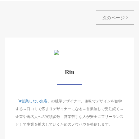
次のページ
Rin
「
#営業しない集客
」の独学デザイナー。趣味でデザインを独学
する→口コミで広まりデザイナーになる→営業無しで受注続く→
企業や著名人への実績多数 営業苦手な人が安全にフリーランス
として事業を拡大していくためのノウハウを発信します。