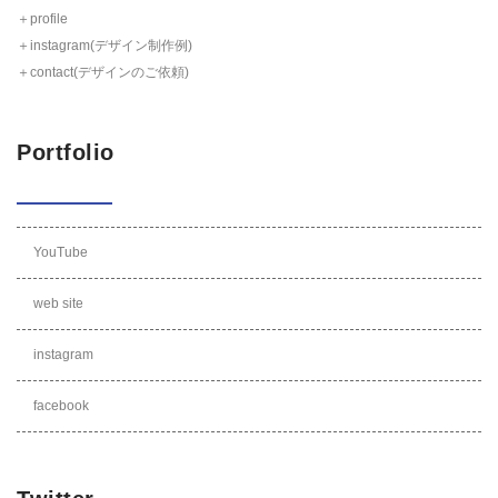
＋profile
＋instagram(デザイン制作例)
＋contact(デザインのご依頼)
Portfolio
YouTube
web site
instagram
facebook