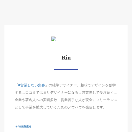
Rin
「
#営業しない集客
」の独学デザイナー。趣味でデザインを独学
する→口コミで広まりデザイナーになる→営業無しで受注続く→
企業や著名人への実績多数 営業苦手な人が安全にフリーランス
として事業を拡大していくためのノウハウを発信します。
＋youtube