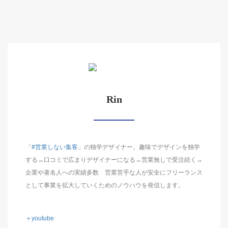
Rin
「
#営業しない集客
」の独学デザイナー。趣味でデザインを独学
する→口コミで広まりデザイナーになる→営業無しで受注続く→
企業や著名人への実績多数 営業苦手な人が安全にフリーランス
として事業を拡大していくためのノウハウを発信します。
＋youtube