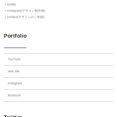
＋profile
＋instagram(デザイン制作例)
＋contact(デザインのご依頼)
Portfolio
YouTube
web site
instagram
facebook